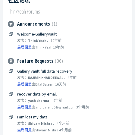
社区论坛
ThinkYeah Forums
Announcements
1
Welcome-Galleryvault
发表：
Think Yeah
，
10年前
最后回复
由Think Yeah
10年前
Feature Requests
36
Gallery vault full data recovery
发表：
RAJESH KHANDELWAL
，
4年前
最后回复
由Bilal Saleem
16天前
recover data by email
发表：
yash sharma
，
9年前
最后回复
由andibarend5@gmail.com
3个月前
I am lost my data
发表：
Shivam Mishra
，
4个月前
最后回复
由Shivam Mishra
4个月前