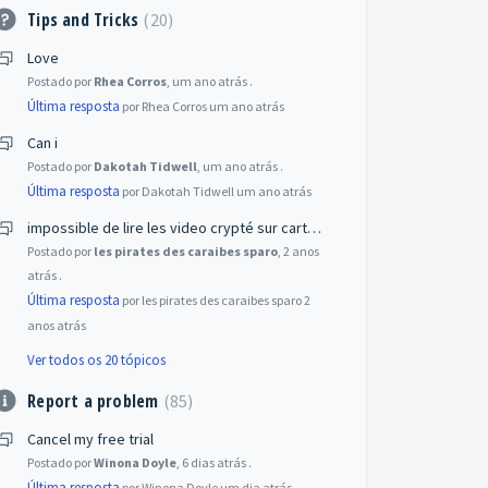
Tips and Tricks
20
Love
Postado por
Rhea Corros
,
um ano atrás
.
Última resposta
por Rhea Corros
um ano atrás
Can i
Postado por
Dakotah Tidwell
,
um ano atrás
.
Última resposta
por Dakotah Tidwell
um ano atrás
impossible de lire les video crypté sur cartes sd
Postado por
les pirates des caraibes sparo
,
2 anos
atrás
.
Última resposta
por les pirates des caraibes sparo
2
anos atrás
Ver todos os 20 tópicos
Report a problem
85
Cancel my free trial
Postado por
Winona Doyle
,
6 dias atrás
.
Última resposta
por Winona Doyle
um dia atrás