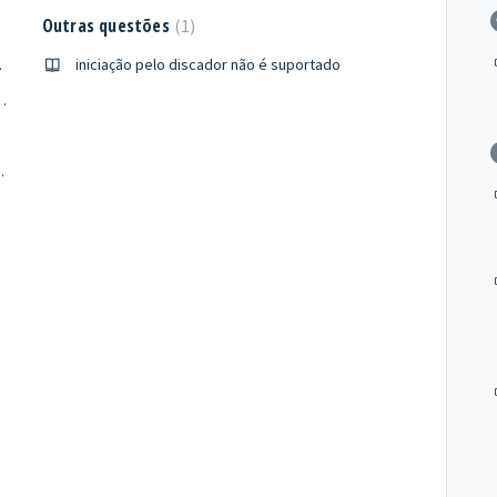
Outras questões
1
rdidos?
iniciação pelo discador não é suportado
um mesmo depois de importadas?
ente em 20 de novembro.