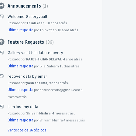
Announcements
1
Welcome-Galleryvault
Postado por
Think Yeah
,
10 anos atrás
.
Última resposta
por Think Yeah
10 anos atrás
Feature Requests
36
Gallery vault full data recovery
Postado por
RAJESH KHANDELWAL
,
4 anos atrás
.
Última resposta
por Bilal Saleem
15 dias atrás
recover data by email
Postado por
yash sharma
,
9 anos atrás
.
Última resposta
por andibarend5@gmail.com
3
meses atrás
I am lost my data
Postado por
Shivam Mishra
,
4 meses atrás
.
Última resposta
por Shivam Mishra
4 meses atrás
Ver todos os 36 tópicos