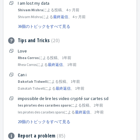
I am lost my data
Shivam Mishra
による投稿、
4ヶ月前
Shivam Mishraによる
最終返信
、
4ヶ月前
36個のトピックをすべて見る
Tips and Tricks
20
Love
Rhea Corros
による投稿、
1年前
Rhea Corrosによる
最終返信
、
1年前
Can i
Dakotah Tidwell
による投稿、
1年前
Dakotah Tidwellによる
最終返信
、
1年前
impossible de lire les video crypté sur cartes sd
les pirates des caraibes sparo
による投稿、
2年前
les pirates des caraibes sparoによる
最終返信
、
2年前
20個のトピックをすべて見る
Report a problem
85