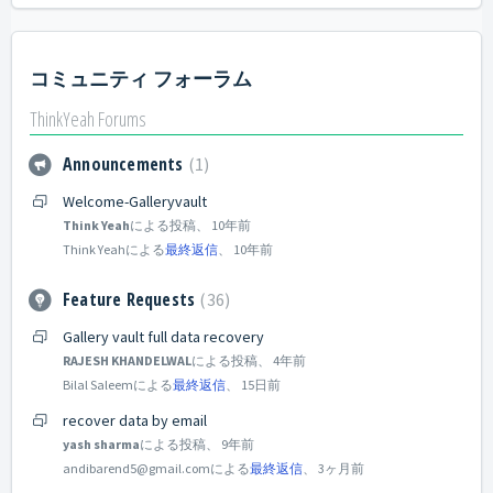
コミュニティ フォーラム
ThinkYeah Forums
Announcements
1
Welcome-Galleryvault
Think Yeah
による投稿、
10年前
Think Yeahによる
最終返信
、
10年前
Feature Requests
36
Gallery vault full data recovery
RAJESH KHANDELWAL
による投稿、
4年前
Bilal Saleemによる
最終返信
、
15日前
recover data by email
yash sharma
による投稿、
9年前
andibarend5@gmail.comによる
最終返信
、
3ヶ月前