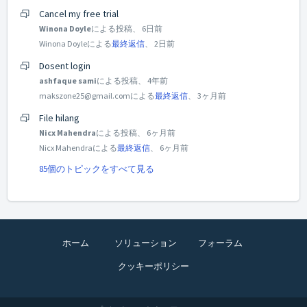
Cancel my free trial
Winona Doyle
による投稿、
6日前
Winona Doyleによる
最終返信
、
2日前
Dosent login
ashfaque sami
による投稿、
4年前
makszone25@gmail.comによる
最終返信
、
3ヶ月前
File hilang
Nicx Mahendra
による投稿、
6ヶ月前
Nicx Mahendraによる
最終返信
、
6ヶ月前
85個のトピックをすべて見る
ホーム
ソリューション
フォーラム
クッキーポリシー