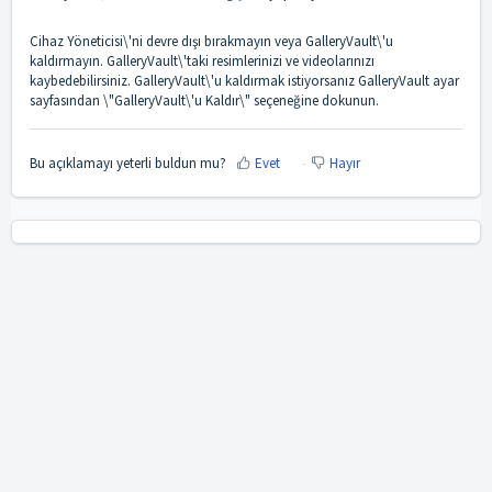
Cihaz Yöneticisi\'ni devre dışı bırakmayın veya GalleryVault\'u
kaldırmayın. GalleryVault\'taki resimlerinizi ve videolarınızı
kaybedebilirsiniz. GalleryVault\'u kaldırmak istiyorsanız GalleryVault ayar
sayfasından \"GalleryVault\'u Kaldır\" seçeneğine dokunun.
Bu açıklamayı yeterli buldun mu?
Evet
Hayır