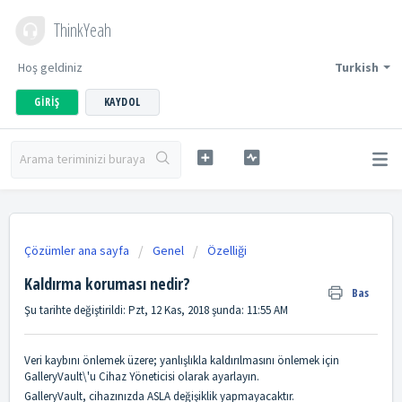
ThinkYeah
Hoş geldiniz
Turkish
GIRIŞ
KAYDOL
Çözümler ana sayfa
Genel
Özelliği
Kaldırma koruması nedir?
Bas
Şu tarihte değiştirildi: Pzt, 12 Kas, 2018 şunda: 11:55 AM
Veri kaybını önlemek üzere; yanlışlıkla kaldırılmasını önlemek için
GalleryVault\'u Cihaz Yöneticisi olarak ayarlayın.
GalleryVault, cihazınızda ASLA değişiklik yapmayacaktır.