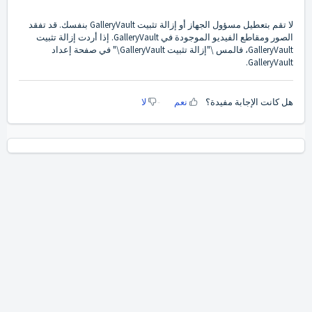
لا تقم بتعطيل مسؤول الجهاز أو إزالة تثبيت GalleryVault بنفسك. قد تفقد
الصور ومقاطع الفيديو الموجودة في GalleryVault. إذا أردت إزالة تثبيت
GalleryVault، فالمس \"إزالة تثبيت GalleryVault\" في صفحة إعداد
GalleryVault.
هل كانت الإجابة مفيدة؟
نعم
لا