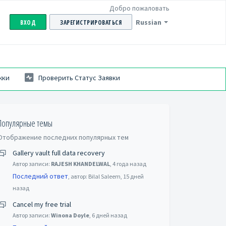
Добро пожаловать
Russian
ВХОД
ЗАРЕГИСТРИРОВАТЬСЯ
жки
Проверить Статус Заявки
Популярные темы
Отображение последних популярных тем
Gallery vault full data recovery
Автор записи:
RAJESH KHANDELWAL
,
4 года назад
Последний ответ
, автор: Bilal Saleem,
15 дней
назад
Cancel my free trial
Автор записи:
Winona Doyle
,
6 дней назад