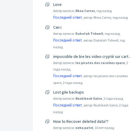
Love
Автор записи:
Rhea Corros
,
год назад
Последний ответ
, автор: Rhea Corros,
год назад
Can i
Автор записи:
Dakotah Tidwell
,
год назад
Последний ответ
, автор: Dakotah Tidwell,
год
назад
impossible de lire les video cryp
Автор записи:
les pirates des caraibes sparo
,
2
года назад
Последний ответ
, автор: les pirates des caraibes
sparo,
2 года назад
Lost gile backups
Автор записи:
Rushikesh Salve
,
2 года назад
Последний ответ
, автор: Rushikesh Salve,
2 года
назад
How to Recover deleted data??
Автор записи:
neha patel
,
10 лет назад