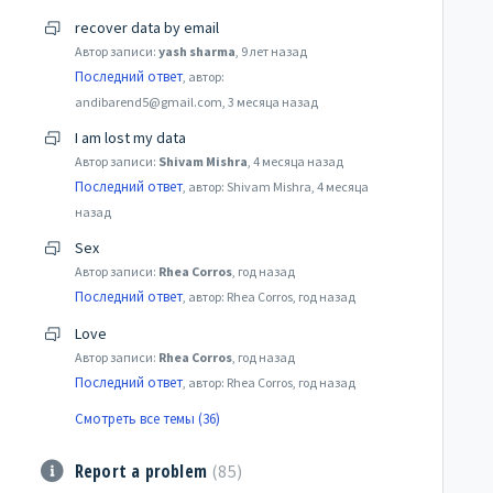
recover data by email
Автор записи:
yash sharma
,
9 лет назад
Последний ответ
, автор:
andibarend5@gmail.com,
3 месяца назад
I am lost my data
Автор записи:
Shivam Mishra
,
4 месяца назад
Последний ответ
, автор: Shivam Mishra,
4 месяца
назад
Sex
Автор записи:
Rhea Corros
,
год назад
Последний ответ
, автор: Rhea Corros,
год назад
Love
Автор записи:
Rhea Corros
,
год назад
Последний ответ
, автор: Rhea Corros,
год назад
Смотреть все темы (36)
Report a problem
85