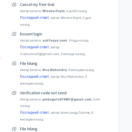
Cancel my free trial
Автор записи:
Winona Doyle
,
6 дней назад
Последний ответ
, автор: Winona Doyle,
2 дня
назад
Dosent login
Автор записи:
ashfaque sami
,
4 года назад
Последний ответ
, автор:
makszone25@gmail.com,
3 месяца назад
té sur cartes sd
File hilang
Автор записи:
Nicx Mahendra
,
6 месяцев назад
Последний ответ
, автор: Nicx Mahendra,
6
месяцев назад
Verification code not send
Автор записи:
pinkuguta874487@gmail.com
,
5 лет
назад
Последний ответ
, автор: Александр Лаптев,
6
месяцев назад
File hilang