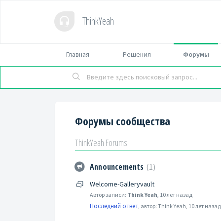
ThinkYeah
Главная
Решения
Форумы
Форумы сообщества
ThinkYeah Forums
Announcements
1
Welcome-Galleryvault
Автор записи:
Think Yeah
,
10 лет назад
Последний ответ
, автор: Think Yeah,
10 лет назад