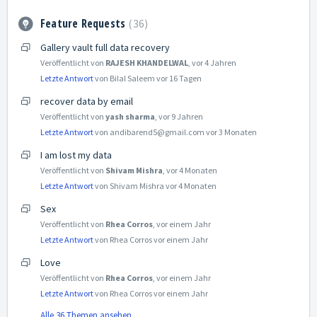
Feature Requests
36
Gallery vault full data recovery
Veröffentlicht von
RAJESH KHANDELWAL
,
vor 4 Jahren
Letzte Antwort
von Bilal Saleem
vor 16 Tagen
recover data by email
Veröffentlicht von
yash sharma
,
vor 9 Jahren
Letzte Antwort
von andibarend5@gmail.com
vor 3 Monaten
I am lost my data
Veröffentlicht von
Shivam Mishra
,
vor 4 Monaten
Letzte Antwort
von Shivam Mishra
vor 4 Monaten
Sex
Veröffentlicht von
Rhea Corros
,
vor einem Jahr
Letzte Antwort
von Rhea Corros
vor einem Jahr
Love
Veröffentlicht von
Rhea Corros
,
vor einem Jahr
Letzte Antwort
von Rhea Corros
vor einem Jahr
Alle 36 Themen ansehen