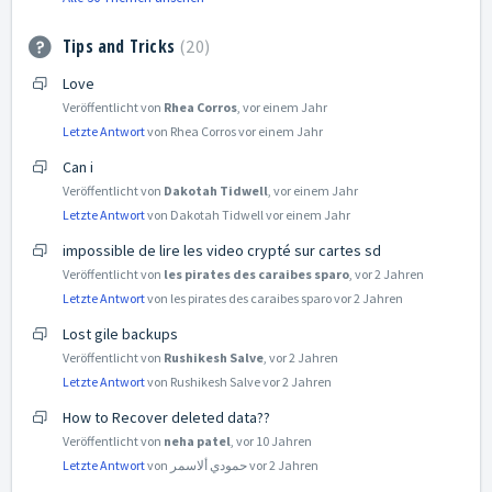
Tips and Tricks
20
Love
Veröffentlicht von
Rhea Corros
,
vor einem Jahr
Letzte Antwort
von Rhea Corros
vor einem Jahr
Can i
Veröffentlicht von
Dakotah Tidwell
,
vor einem Jahr
Letzte Antwort
von Dakotah Tidwell
vor einem Jahr
impossible de lire les video crypté sur cartes sd
Veröffentlicht von
les pirates des caraibes sparo
,
vor 2 Jahren
Letzte Antwort
von les pirates des caraibes sparo
vor 2 Jahren
Lost gile backups
Veröffentlicht von
Rushikesh Salve
,
vor 2 Jahren
Letzte Antwort
von Rushikesh Salve
vor 2 Jahren
How to Recover deleted data??
Veröffentlicht von
neha patel
,
vor 10 Jahren
Letzte Antwort
von حمودي ألاسمر
vor 2 Jahren