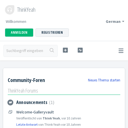
ThinkYeah
Willkommen
German
ANMELDEN
REGISTRIEREN
Community-Foren
Neues Thema starten
ThinkYeah Forums
Announcements
1
Welcome-Galleryvault
Veröffentlicht von
Think Yeah
,
vor 10 Jahren
Letzte Antwort
von Think Yeah
vor 10 Jahren