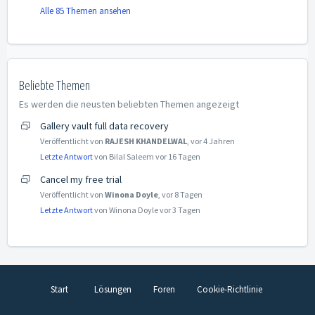
Alle 85 Themen ansehen
Beliebte Themen
Es werden die neusten beliebten Themen angezeigt
Gallery vault full data recovery
Veröffentlicht von
RAJESH KHANDELWAL
,
vor 4 Jahren
Letzte Antwort
von Bilal Saleem
vor 16 Tagen
Cancel my free trial
Veröffentlicht von
Winona Doyle
,
vor 8 Tagen
Letzte Antwort
von Winona Doyle
vor 3 Tagen
Start
Lösungen
Foren
Cookie-Richtlinie