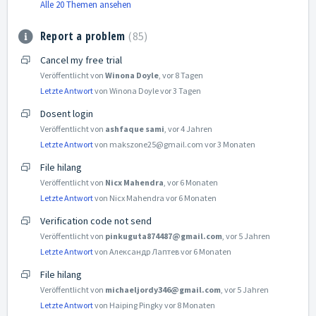
Alle 20 Themen ansehen
Report a problem
85
Cancel my free trial
Veröffentlicht von
Winona Doyle
,
vor 8 Tagen
Letzte Antwort
von Winona Doyle
vor 3 Tagen
Dosent login
Veröffentlicht von
ashfaque sami
,
vor 4 Jahren
Letzte Antwort
von makszone25@gmail.com
vor 3 Monaten
File hilang
Veröffentlicht von
Nicx Mahendra
,
vor 6 Monaten
Letzte Antwort
von Nicx Mahendra
vor 6 Monaten
Verification code not send
Veröffentlicht von
pinkuguta874487@gmail.com
,
vor 5 Jahren
Letzte Antwort
von Александр Лаптев
vor 6 Monaten
File hilang
Veröffentlicht von
michaeljordy346@gmail.com
,
vor 5 Jahren
Letzte Antwort
von Haiping Pingky
vor 8 Monaten