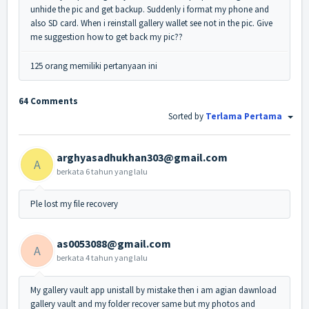
unhide the pic and get backup. Suddenly i format my phone and
also SD card. When i reinstall gallery wallet see not in the pic. Give
me suggestion how to get back my pic??
125 orang memiliki pertanyaan ini
64 Comments
Sorted by
Terlama Pertama
arghyasadhukhan303@gmail.com
A
berkata
6 tahun yang lalu
Ple lost my file recovery
as0053088@gmail.com
A
berkata
4 tahun yang lalu
My gallery vault app unistall by mistake then i am agian dawnload
gallery vault and my folder recover same but my photos and