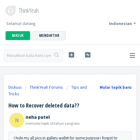
ThinkYeah
Selamat datang
Indonesian
MASUK
MENDAFTAR
Diskusi
ThinkYeah Forums
Tips and
Mulai topik baru
Tricks
How to Recover deleted data??
neha patel
N
memulai topik
10 tahun yang lalu
I hide my all pics in gallery wallet for some purpose i forgot to