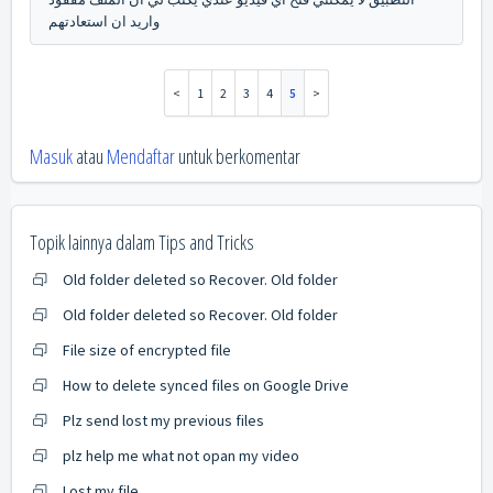
واريد ان استعادتهم
1
2
3
4
5
Masuk
atau
Mendaftar
untuk berkomentar
Topik lainnya dalam
Tips and Tricks
Old folder deleted so Recover. Old folder
Old folder deleted so Recover. Old folder
File size of encrypted file
How to delete synced files on Google Drive
Plz send lost my previous files
plz help me what not opan my video
Lost my file