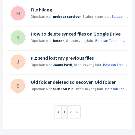
File hilang
M
Diposkan oleh
mehesa survivor
,
8 tahun yang lalu
,
Balasan Terakhir
How to delete synced files on Google Drive
K
Diposkan oleh
kmank
,
8 tahun yang lalu
,
Balasan Terakhir
oleh ajinkyahatankar347@gmail.com
Plz send lost my previous files
J
Diposkan oleh
Jaanu Patil
,
8 tahun yang lalu
,
Balasan Terakhir
ol
Old folder deleted so Recover. Old folder
S
Diposkan oleh
SOMESH P.R
,
10 tahun yang lalu
,
Balasan Terakhir
o
1
2