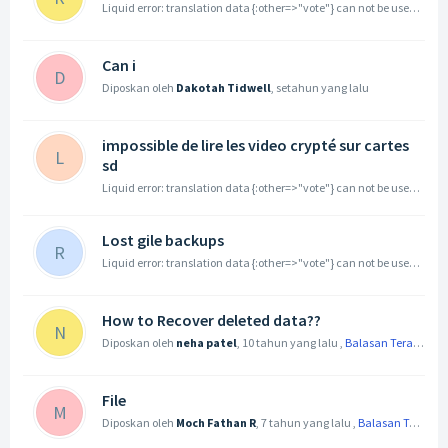
Liquid error: translation data {:other=>"vote"} can not be used with :count => 1. key 'one' is missing.
Can i
D
Diposkan oleh
Dakotah Tidwell
,
setahun yang lalu
impossible de lire les video crypté sur cartes
L
sd
Liquid error: translation data {:other=>"vote"} can not be used with :count => 1. key 'one' is missing.
Lost gile backups
R
Liquid error: translation data {:other=>"vote"} can not be used with :count => 1. key 'one' is missing.
How to Recover deleted data??
N
Diposkan oleh
neha patel
,
10 tahun yang lalu
,
Balasan Terakhir
File
M
Diposkan oleh
Moch Fathan R
,
7 tahun yang lalu
,
Balasan Terakhir