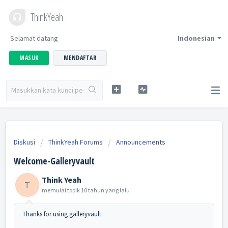
ThinkYeah
Selamat datang
Indonesian
MASUK
MENDAFTAR
Diskusi
ThinkYeah Forums
Announcements
Welcome-Galleryvault
Think Yeah
T
memulai topik
10 tahun yang lalu
Thanks for using galleryvault.