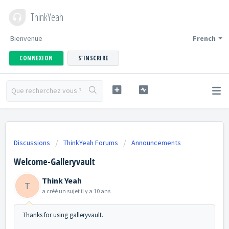
ThinkYeah
Bienvenue
French
CONNEXION
S'INSCRIRE
Discussions
ThinkYeah Forums
Announcements
Welcome-Galleryvault
Think Yeah
T
a créé un sujet
il y a 10 ans
Thanks for using galleryvault.