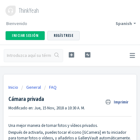
ThinkYeah
Bienvenido
Spanish
INICIAR SESIÓN
REGÍSTRESE
Inicio
General
FAQ
Cámara privada
Imprimir
Modificado en: Jue, 15 Nov, 2018 a 10:30 A. M.
Una mejor manera de tomar fotos y vídeos privados.
Después de activarla, puedes tocar el icono [GCamera] en tu iniciador
para tomar fotos o vídeos, y añadirlos a GalleryVault automáticamente.