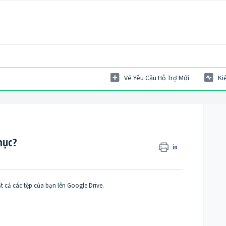
Vé Yêu Cầu Hỗ Trợ Mới
Ki
hục?
in
t cả các tệp của bạn lên Google Drive.