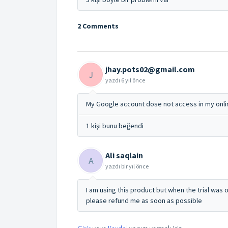
2 Comments
jhay.pots02@gmail.com
J
yazdı
6 yıl önce
My Google account dose not access in my onl
1 kişi bunu beğendi
Ali saqlain
A
yazdı
bir yıl önce
I am using this product but when the trial was 
please refund me as soon as possible