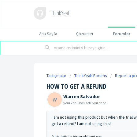
ThinkYeah
Ana Sayfa
Çözümler
Forumlar
Tartışmalar
ThinkYeah Forums
Report a p
HOW TO GET A REFUND
Warren Salvador
W
yeni konu başlattı
6 yıl önce
I am not using this product but when the trial 
get a refund? I am not using this!
3 kişi böyle bir problemi var