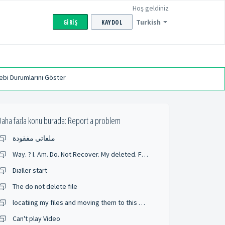
Hoş geldiniz
Turkish
GIRIŞ
KAYDOL
ebi Durumlarını Göster
Daha fazla konu burada:
Report a problem
ملفاتي مفقودة
Way. ? I. Am. Do. Not Recover. My deleted. Folder
Dialler start
The do not delete file
locatiing my files and moving them to this development
Can't play Video