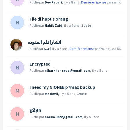
Publié par
Dev Rabari,
il y a 8 ans
,
Dernière réponse
par ramkeshm1981@gmail.com
File di hapus orang
H
Publié par
Habib Zaid,
il y a 4 ans
,
1 vote
انشارافلم المفوده
Publié par
احمد,
il y a 5 ans
,
Dernière réponse
par Younoussa Diallo
il 
Encrypted
N
Publié par
niharkhanzada@gmail.com,
il y a 5 ans
I need my GIONEE p7max backup
M
Publié par
mr devil,
il y a 5 ans
,
1 vote
ស្រីអុក
N
Publié par
noeuo1999@gmail.com,
il y a 6 ans