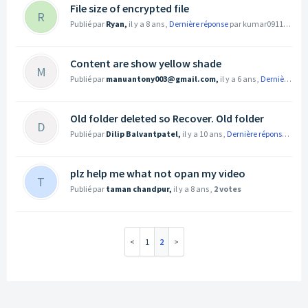
File size of encrypted file
R
Publié par
Ryan,
il y a 8 ans
,
Dernière réponse
par kumar091166@gmail.com
Content are show yellow shade
M
Publié par
manuantony003@gmail.com,
il y a 6 ans
,
Dernière réponse
Old folder deleted so Recover. Old folder
D
Publié par
Dilip Balvantpatel,
il y a 10 ans
,
Dernière réponse
par t
plz help me what not opan my video
T
Publié par
taman chandpur,
il y a 8 ans
,
2 votes
1
2